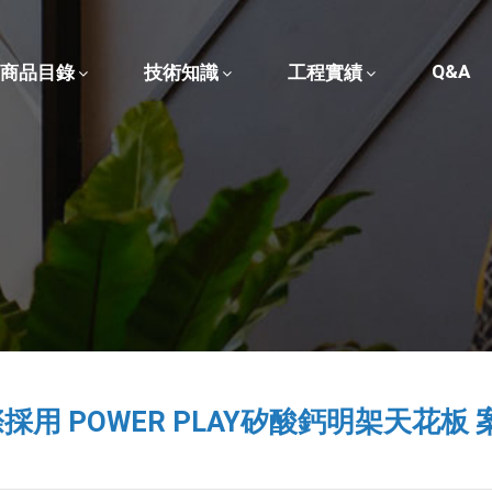
Q&A
商品目錄
技術知識
工程實績
際採用 POWER PLAY矽酸鈣明架天花板 案