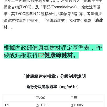
灣本土室內氣候條件為考量，訂定建材逸散之「總揮發性有
(TVOC)
(Formaldehyde)
機化合物
」及「甲醛
」逸散速率基
TVOC
12
準，其
基準以
種指標性污染物累加計算，考量健康
綠建材標章性能特性，「健康綠建材」名稱亦可稱為「
綠建
材
」。
根據內政部
健康綠建材評定基準表
，
PP
矽酸鈣板
取得
E2
健康綠健材。
「健康綠建材標章」分級制度說明
逸散分級
逸散速率（
mg/m²‧hr
）
TVOC
甲醛
E1
≦ 0.005
≦ 0.005